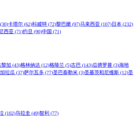
(30)
卡塔尔
(62)
科威特
(72)
黎巴嫩
(97)
马来西亚
(107)
日本
(232)
尼西亚
(71)
约旦
(90)
中国
(71)
达黎加
(43)
格林纳达
(12)
格陵兰
(5)
古巴
(143)
瓜德罗普
(3)
海地
尼加拉瓜
(37)
萨尔瓦多
(77)
圣巴泰勒米
(3)
圣基茨和尼维斯
(12)
圣
拉
(102)
乌拉圭
(49)
智利
(77)