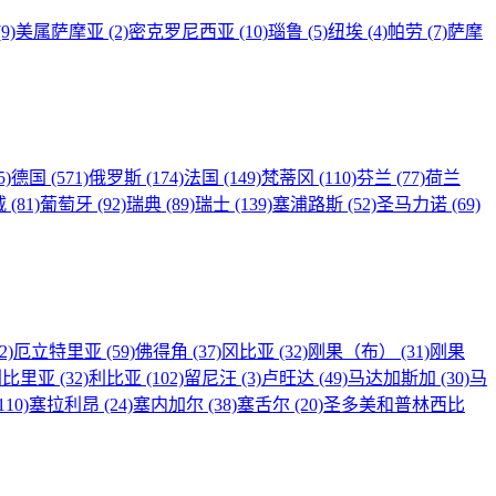
(9)
美属萨摩亚
(2)
密克罗尼西亚
(10)
瑙鲁
(5)
纽埃
(4)
帕劳
(7)
萨摩
5)
德国
(571)
俄罗斯
(174)
法国
(149)
梵蒂冈
(110)
芬兰
(77)
荷兰
威
(81)
葡萄牙
(92)
瑞典
(89)
瑞士
(139)
塞浦路斯
(52)
圣马力诺
(69)
2)
厄立特里亚
(59)
佛得角
(37)
冈比亚
(32)
刚果（布）
(31)
刚果
利比里亚
(32)
利比亚
(102)
留尼汪
(3)
卢旺达
(49)
马达加斯加
(30)
马
110)
塞拉利昂
(24)
塞内加尔
(38)
塞舌尔
(20)
圣多美和普林西比