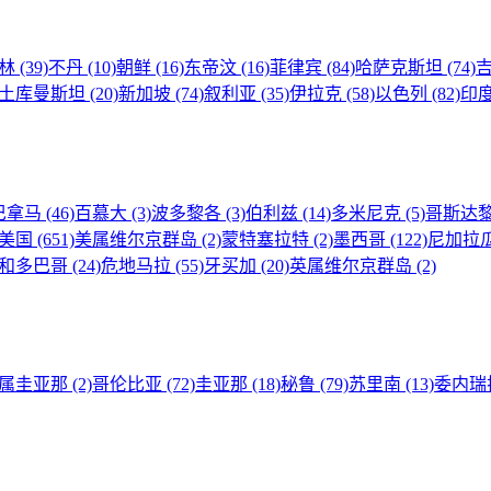
林
(39)
不丹
(10)
朝鲜
(16)
东帝汶
(16)
菲律宾
(84)
哈萨克斯坦
(74)
土库曼斯坦
(20)
新加坡
(74)
叙利亚
(35)
伊拉克
(58)
以色列
(82)
印
巴拿马
(46)
百慕大
(3)
波多黎各
(3)
伯利兹
(14)
多米尼克
(5)
哥斯达
美国
(651)
美属维尔京群岛
(2)
蒙特塞拉特
(2)
墨西哥
(122)
尼加拉
和多巴哥
(24)
危地马拉
(55)
牙买加
(20)
英属维尔京群岛
(2)
属圭亚那
(2)
哥伦比亚
(72)
圭亚那
(18)
秘鲁
(79)
苏里南
(13)
委内瑞