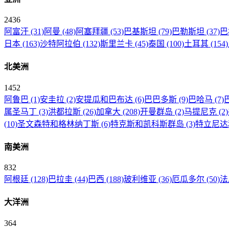
2436
阿富汗
(31)
阿曼
(48)
阿塞拜疆
(53)
巴基斯坦
(79)
巴勒斯坦
(37)
巴
日本
(163)
沙特阿拉伯
(132)
斯里兰卡
(45)
泰国
(100)
土耳其
(154)
北美洲
1452
阿鲁巴
(1)
安圭拉
(2)
安提瓜和巴布达
(6)
巴巴多斯
(9)
巴哈马
(7)
属圣马丁
(3)
洪都拉斯
(26)
加拿大
(208)
开曼群岛
(2)
马提尼克
(2)
(10)
圣文森特和格林纳丁斯
(6)
特克斯和凯科斯群岛
(3)
特立尼达
南美洲
832
阿根廷
(128)
巴拉圭
(44)
巴西
(188)
玻利维亚
(36)
厄瓜多尔
(50)
法
大洋洲
364