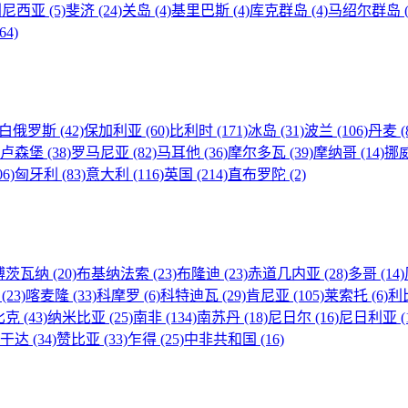
利尼西亚
(5)
斐济
(24)
关岛
(4)
基里巴斯
(4)
库克群岛
(4)
马绍尔群岛
(64)
白俄罗斯
(42)
保加利亚
(60)
比利时
(171)
冰岛
(31)
波兰
(106)
丹麦
(
卢森堡
(38)
罗马尼亚
(82)
马耳他
(36)
摩尔多瓦
(39)
摩纳哥
(14)
挪
06)
匈牙利
(83)
意大利
(116)
英国
(214)
直布罗陀
(2)
博茨瓦纳
(20)
布基纳法索
(23)
布隆迪
(23)
赤道几内亚
(28)
多哥
(14)
蓬
(23)
喀麦隆
(33)
科摩罗
(6)
科特迪瓦
(29)
肯尼亚
(105)
莱索托
(6)
利
比克
(43)
纳米比亚
(25)
南非
(134)
南苏丹
(18)
尼日尔
(16)
尼日利亚
(
乌干达
(34)
赞比亚
(33)
乍得
(25)
中非共和国
(16)