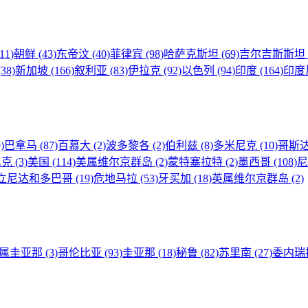
(11)
朝鲜
(43)
东帝汶
(40)
菲律宾
(98)
哈萨克斯坦
(69)
吉尔吉斯斯坦
(38)
新加坡
(166)
叙利亚
(83)
伊拉克
(92)
以色列
(94)
印度
(164)
印度
)
巴拿马
(87)
百慕大
(2)
波多黎各
(2)
伯利兹
(8)
多米尼克
(10)
哥斯
尼克
(3)
美国
(114)
美属维尔京群岛
(2)
蒙特塞拉特
(2)
墨西哥
(108)
立尼达和多巴哥
(19)
危地马拉
(53)
牙买加
(18)
英属维尔京群岛
(2)
属圭亚那
(3)
哥伦比亚
(93)
圭亚那
(18)
秘鲁
(82)
苏里南
(27)
委内瑞