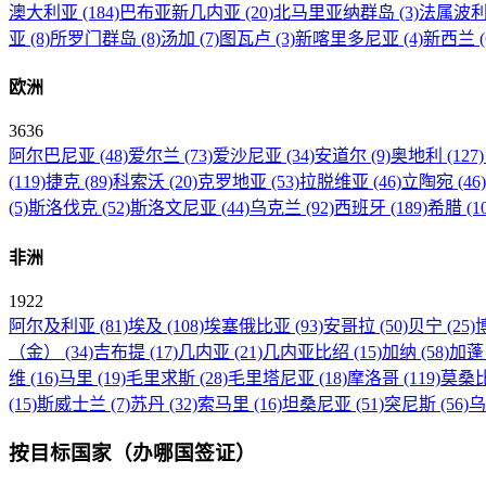
澳大利亚
(184)
巴布亚新几内亚
(20)
北马里亚纳群岛
(3)
法属波
亚
(8)
所罗门群岛
(8)
汤加
(7)
图瓦卢
(3)
新喀里多尼亚
(4)
新西兰
欧洲
3636
阿尔巴尼亚
(48)
爱尔兰
(73)
爱沙尼亚
(34)
安道尔
(9)
奥地利
(127)
(119)
捷克
(89)
科索沃
(20)
克罗地亚
(53)
拉脱维亚
(46)
立陶宛
(46)
(5)
斯洛伐克
(52)
斯洛文尼亚
(44)
乌克兰
(92)
西班牙
(189)
希腊
(1
非洲
1922
阿尔及利亚
(81)
埃及
(108)
埃塞俄比亚
(93)
安哥拉
(50)
贝宁
(25)
（金）
(34)
吉布提
(17)
几内亚
(21)
几内亚比绍
(15)
加纳
(58)
加
维
(16)
马里
(19)
毛里求斯
(28)
毛里塔尼亚
(18)
摩洛哥
(119)
莫桑
(15)
斯威士兰
(7)
苏丹
(32)
索马里
(16)
坦桑尼亚
(51)
突尼斯
(56)
按目标国家（办哪国签证）