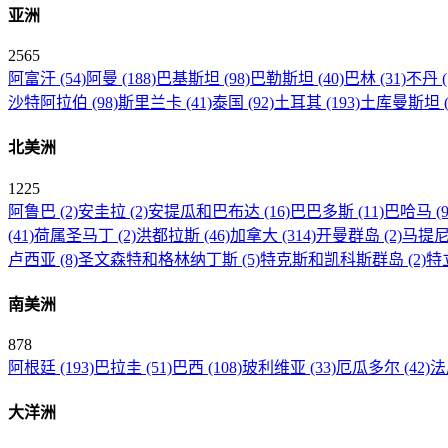
亚洲
2565
阿富汗
(54)
阿曼
(188)
巴基斯坦
(98)
巴勒斯坦
(40)
巴林
(31)
不丹
沙特阿拉伯
(98)
斯里兰卡
(41)
泰国
(92)
土耳其
(193)
土库曼斯坦
北美洲
1225
阿鲁巴
(2)
安圭拉
(2)
安提瓜和巴布达
(16)
巴巴多斯
(11)
巴哈马
(9
(41)
荷属圣马丁
(2)
洪都拉斯
(46)
加拿大
(314)
开曼群岛
(2)
马提
卢西亚
(8)
圣文森特和格林纳丁斯
(5)
特克斯和凯科斯群岛
(2)
特
南美洲
878
阿根廷
(193)
巴拉圭
(51)
巴西
(108)
玻利维亚
(33)
厄瓜多尔
(42)
法
大洋洲