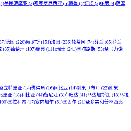
(4)
美属萨摩亚
(3)
密克罗尼西亚
(5)
瑙鲁
(4)
纽埃
(2)
帕劳
(4)
萨摩
87)
德国
(220)
俄罗斯
(151)
法国
(236)
梵蒂冈
(74)
芬兰
(85)
荷兰
威
(85)
葡萄牙
(107)
瑞典
(111)
瑞士
(241)
塞浦路斯
(53)
圣马力诺
厄立特里亚
(14)
佛得角
(16)
冈比亚
(14)
刚果（布）
(22)
刚果
比里亚
(18)
利比亚
(44)
留尼汪
(3)
卢旺达
(41)
马达加斯加
(18)
马拉
100)
塞拉利昂
(17)
塞内加尔
(61)
塞舌尔
(21)
圣多美和普林西比