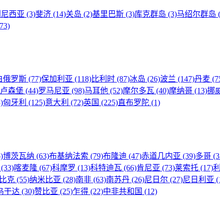
利尼西亚
(3)
斐济
(14)
关岛
(2)
基里巴斯
(3)
库克群岛
(3)
马绍尔群岛
(73)
白俄罗斯
(77)
保加利亚
(118)
比利时
(87)
冰岛
(26)
波兰
(147)
丹麦
(7
卢森堡
(44)
罗马尼亚
(98)
马耳他
(52)
摩尔多瓦
(40)
摩纳哥
(13)
挪
)
匈牙利
(125)
意大利
(72)
英国
(225)
直布罗陀
(1)
)
博茨瓦纳
(63)
布基纳法索
(79)
布隆迪
(47)
赤道几内亚
(39)
多哥
(3
蓬
(33)
喀麦隆
(67)
科摩罗
(13)
科特迪瓦
(66)
肯尼亚
(73)
莱索托
(17)
比克
(55)
纳米比亚
(28)
南非
(63)
南苏丹
(26)
尼日尔
(27)
尼日利亚
(
乌干达
(30)
赞比亚
(25)
乍得
(22)
中非共和国
(12)