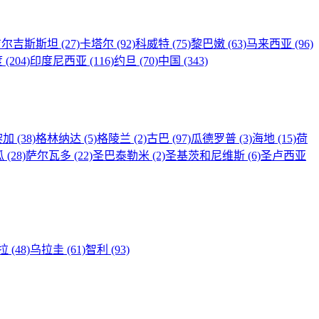
吉尔吉斯斯坦
(27)
卡塔尔
(92)
科威特
(75)
黎巴嫩
(63)
马来西亚
(96)
度
(204)
印度尼西亚
(116)
约旦
(70)
中国
(343)
黎加
(38)
格林纳达
(5)
格陵兰
(2)
古巴
(97)
瓜德罗普
(3)
海地
(15)
荷
瓜
(28)
萨尔瓦多
(22)
圣巴泰勒米
(2)
圣基茨和尼维斯
(6)
圣卢西亚
拉
(48)
乌拉圭
(61)
智利
(93)