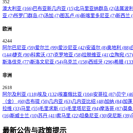
352
澳大利亚
(166)
巴布亚新几内亚
(15)
北马里亚纳群岛
(2)
法属波
亚
(7)
所罗门群岛
(7)
汤加
(7)
图瓦卢
(6)
新喀里多尼亚
(7)
新西兰
欧洲
4244
阿尔巴尼亚
(59)
爱尔兰
(99)
爱沙尼亚
(42)
安道尔
(8)
奥地利
(88)
(144)
捷克
(90)
科索沃
(37)
克罗地亚
(58)
拉脱维亚
(41)
立陶宛
(57)
斯洛伐克
(77)
斯洛文尼亚
(54)
乌克兰
(158)
西班牙
(296)
希腊
(133
非洲
2618
阿尔及利亚
(118)
埃及
(132)
埃塞俄比亚
(104)
安哥拉
(87)
贝宁
(46
（金）
(60)
吉布提
(50)
几内亚
(63)
几内亚比绍
(48)
加纳
(84)
加
拉维
(33)
马里
(55)
毛里求斯
(15)
毛里塔尼亚
(94)
摩洛哥
(87)
莫桑
(16)
斯威士兰
(10)
苏丹
(41)
索马里
(22)
坦桑尼亚
(30)
突尼斯
(39)
最新公告与政策提示